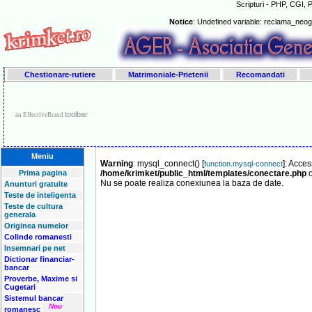
Scripturi - PHP, CGI, P
Notice
: Undefined variable: reclama_neo
Chestionare-rutiere
Matrimoniale-Prietenii
Recomandati
toolbar
an EffectiveBrand
Meniu
Warning
: mysql_connect() [
]: Acce
function.mysql-connect
Prima pagina
/home/krimket/public_html/templates/conectare.php
o
Nu se poate realiza conexiunea la baza de date.
Anunturi gratuite
Teste de inteligenta
Teste de cultura
generala
Originea numelor
Colinde romanesti
Insemnari pe net
Dictionar financiar-
bancar
Proverbe, Maxime si
Cugetari
Sistemul bancar
Nou
romanesc