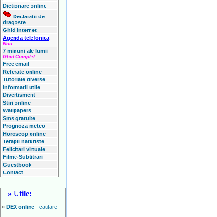
Dictionare online
Declaratii de
dragoste
Ghid Internet
Agenda telefonica
Nou
7 minuni ale lumii
Ghid Complet
Free email
Referate online
Tutoriale diverse
Informatii utile
Divertisment
Stiri online
Wallpapers
Sms gratuite
Prognoza meteo
Horoscop online
Terapii naturiste
Felicitari virtuale
Filme-Subtitrari
Guestbook
Contact
» Utile:
»
DEX online
- cautare