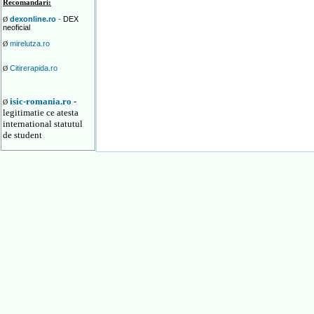
Recomandari:
dexonline.ro
-
DEX
Ø
neoficial
mirelutza.ro
Ø
Citirerapida.ro
Ø
isic-romania.ro
-
Ø
legitimatie ce atesta
international statutul
de student