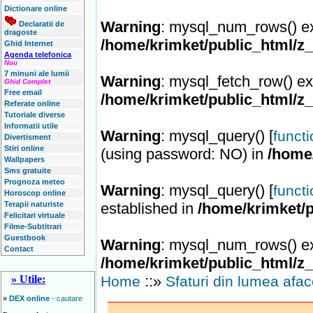
Dictionare online
Warning
: mysql_num_rows() ex
Declaratii de
dragoste
/home/krimket/public_html/z
Ghid Internet
Agenda telefonica
Nou
7 minuni ale lumii
Warning
: mysql_fetch_row() ex
Ghid Complet
Free email
/home/krimket/public_html/z
Referate online
Tutoriale diverse
Informatii utile
Warning
: mysql_query() [
funct
Divertisment
Stiri online
(using password: NO) in
/home
Wallpapers
Sms gratuite
Prognoza meteo
Warning
: mysql_query() [
funct
Horoscop online
Terapii naturiste
established in
/home/krimket/p
Felicitari virtuale
Filme-Subtitrari
Guestbook
Warning
: mysql_num_rows() ex
Contact
/home/krimket/public_html/z
::»
» Utile:
Home
Sfaturi din lumea afac
»
DEX online
- cautare