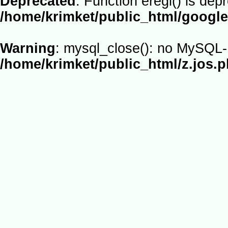
Deprecated
: Function eregi() is dep
/home/krimket/public_html/google
Warning
: mysql_close(): no MySQL-L
/home/krimket/public_html/z.jos.