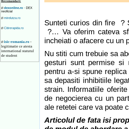
Recomandari:
dexonline.ro
-
DEX
Ø
neoficial
mirelutza.ro
Ø
Sunteti curios din fire ? 
Citirerapida.ro
Ø
?… Va oferim cateva sfat
incheiati o afacere cu un p
isic-romania.ro
-
Ø
legitimatie ce atesta
international statutul
Nu stiti cum trebuie sa ab
de student
gesturi sunt permise si n
pentru a-si spune replic
sa depasiti inhibitiile le
strain. Informatiile ofer
de negocierea cu un part
ale retetei care va poate
Articolul de fata isi pr