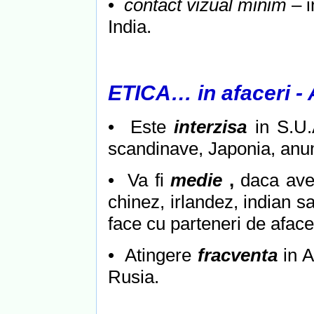
•
contact vizual minim
– i
India.
ETICA… in afaceri 
• Este
interzisa
in S.U.
scandinave, Japonia, anumi
• Va fi
medie
,
daca ave
chinez, irlandez, indian s
face cu parteneri de aface
• Atingere
fracventa
in A
Rusia.