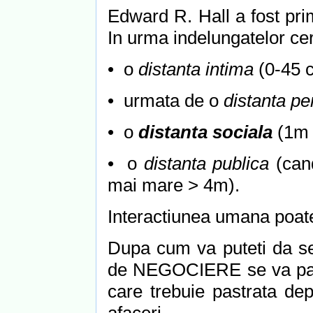
Edward R. Hall a fost pri
In urma indelungatelor cer
• o
distanta intima
(0-45 
• urmata de o
distanta p
• o
distanta sociala
(1m 
• o
distanta publica
(can
mai mare > 4m).
Interactiunea umana poate
Dupa cum va puteti da s
de NEGOCIERE se va pa
care trebuie pastrata dep