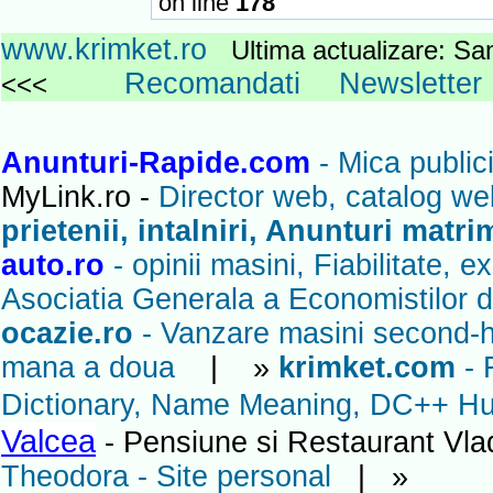
on line
178
www.krimket.ro
Ultima actualizare: 
Recomandati
Newsletter
<<<
Anunturi-Rapide.com
- Mica publici
MyLink.ro -
Director web, catalog we
prietenii, intalniri, Anunturi matr
auto.ro
- opinii masini, Fiabilitate, 
Asociatia Generala a Economistilor d
ocazie.ro
- Vanzare masini second-ha
mana a doua
| »
krimket.com
- 
Dictionary, Name Meaning, DC++ Hub
Valcea
- Pensiune si Restaurant Vl
Theodora - Site personal
| »