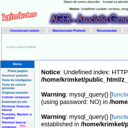
Sfaturi din lumea afacerilor - Invatati sa aborda
Notice
: Undefined variable: reclama_neo
Chestionare-rutiere
Matrimoniale-Prietenii
Recomandati
toolbar
an EffectiveBrand
Meniu
Notice
: Undefined index: HT
Prima pagina
Anunturi gratuite
/home/krimket/public_html/z
Teste de inteligenta
Teste de cultura
generala
Originea numelor
Warning
: mysql_query() [
funct
Colinde romanesti
(using password: NO) in
/home
Insemnari pe net
Dictionar financiar-
bancar
Proverbe, Maxime si
Warning
: mysql_query() [
funct
Cugetari
Sistemul bancar
established in
/home/krimket/p
Nou
romanesc