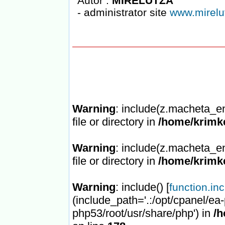
Autor :
MIRELUTZA
- administrator site
www.mirelu
Warning
: include(z.macheta_en
file or directory in
/home/krimke
Warning
: include(z.macheta_en
file or directory in
/home/krimke
Warning
: include() [
function.in
(include_path='.:/opt/cpanel/ea
php53/root/usr/share/php') in
/h