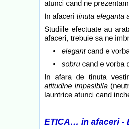
atunci cand ne prezentam l
In afaceri
tinuta eleganta 
Studiile efectuate au ara
afaceri, trebuie sa ne imb
•
elegant
cand e vorba
•
sobru
cand e vorba d
In afara de tinuta vesti
atitudine impasibila
(neut
launtrice atunci cand inch
ETICA… in afaceri 