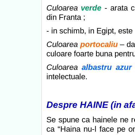
Culoarea
verde
- arata 
din Franta ;
- in schimb, in Egipt, este
Culoarea
portocaliu
– da
culoare foarte buna pentru
Culoarea
albastru azur 
intelectuale.
Despre HAINE
(in af
Se spune ca hainele ne re
ca “Haina nu-l face pe o