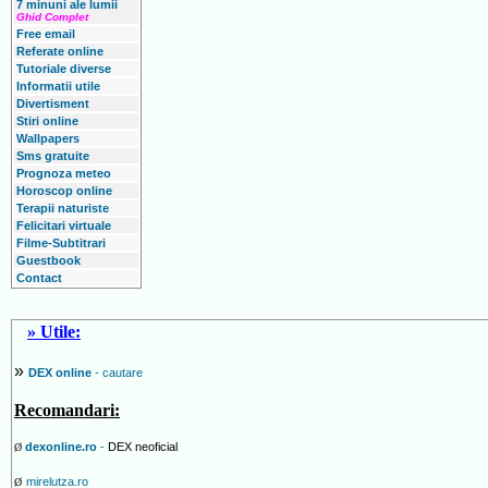
7 minuni ale lumii
Ghid Complet
Free email
Referate online
Tutoriale diverse
Informatii utile
Divertisment
Stiri online
Wallpapers
Sms gratuite
Prognoza meteo
Horoscop online
Terapii naturiste
Felicitari virtuale
Filme-Subtitrari
Guestbook
Contact
» Utile:
»
DEX online
- cautare
Recomandari:
dexonline.ro
-
DEX neoficial
Ø
mirelutza.ro
Ø