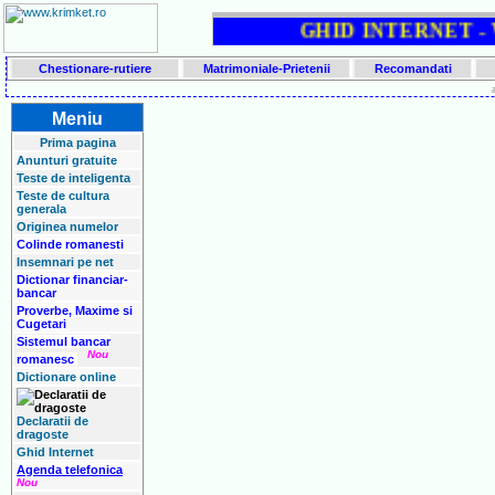
GHID INTERNET - 
Chestionare-rutiere
Matrimoniale-Prietenii
Recomandati
Meniu
Prima pagina
Anunturi gratuite
Teste de inteligenta
Teste de cultura
generala
Originea numelor
Colinde romanesti
Insemnari pe net
Dictionar financiar-
bancar
Proverbe, Maxime si
Cugetari
Sistemul bancar
Nou
romanesc
Dictionare online
Declaratii de
dragoste
Ghid Internet
Agenda telefonica
Nou