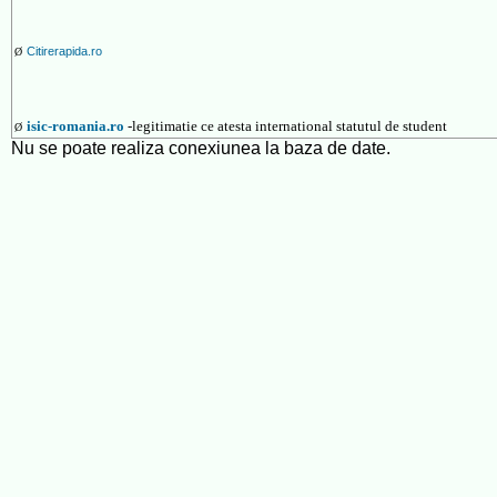
Citirerapida.ro
Ø
isic-romania.ro
-legitimatie ce atesta international statutul de student
Ø
Nu se poate realiza conexiunea la baza de date.