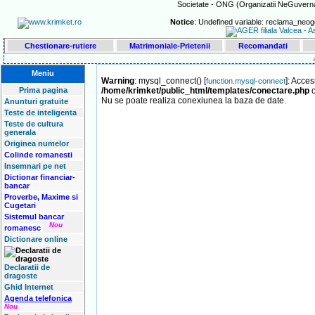
Societate - ONG (Organizatii NeGuvername
Notice
: Undefined variable: reclama_neog
Chestionare-rutiere
Matrimoniale-Prietenii
Recomandati
Meniu
Warning
: mysql_connect() [
]: Acce
function.mysql-connect
Prima pagina
/home/krimket/public_html/templates/conectare.php
o
Nu se poate realiza conexiunea la baza de date.
Anunturi gratuite
Teste de inteligenta
Teste de cultura
generala
Originea numelor
Colinde romanesti
Insemnari pe net
Dictionar financiar-
bancar
Proverbe, Maxime si
Cugetari
Sistemul bancar
Nou
romanesc
Dictionare online
Declaratii de
dragoste
Ghid Internet
Agenda telefonica
Nou