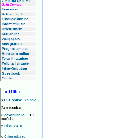
7 minuni ale lumii
Ghid Complet
Free email
Referate online
Tutoriale diverse
Informatii utile
Divertisment
Stiri online
Wallpapers
Sms gratuite
Prognoza meteo
Horoscop online
Terapii naturiste
Felicitari virtuale
Filme-Subtitrari
Guestbook
Contact
» Utile:
»
DEX online
- cautare
Recomandari:
dexonline.ro
-
DEX
Ø
neoficial
mirelutza.ro
Ø
Citirerapida.ro
Ø