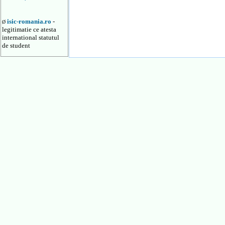
isic-romania.ro
-
Ø
legitimatie ce atesta
international statutul
de student